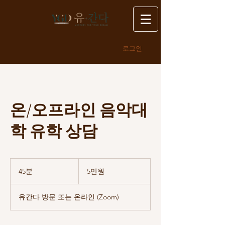
로그인
온/오프라인 음악대
학 유학 상담
5
만
45분
4
5만원
원
5
분
유간다 방문 또는 온라인 (Zoom)