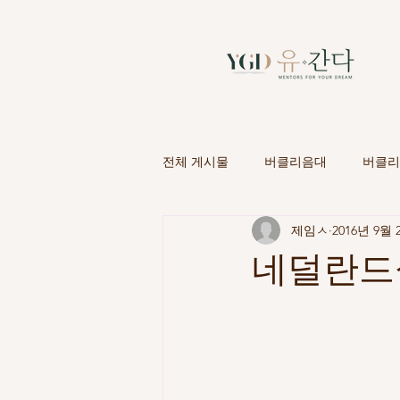
전체 게시물
버클리음대
버클리
제임ㅅ
2016년 9월 
네덜란드