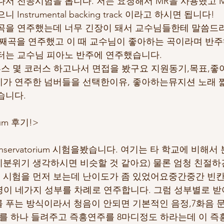
나서 전공시험을 봅니다. 저는 요청해서 MR을 사용했고 
Instrumental backing track 이라고 하시면 됩니다!
곡을 연주했는데 너무 긴장이 돼서 교수님들한테 말씀드리
째곡을 연주했고 이 때 교수님이 좋아하는 곡이라며 반주
터는 교수님 피아노 반주에 연주했습니다.
루스 몇 코러스 하고나서 면접을 봤구요 지원동기,목표,좋
가 연주한 넘버들을 선택한이유, 좋아하는뮤지션 노래 짧
습니다.
rium 후기!>
onservatorium 시험을봤습니다. 여기는 타 학교에 비해서
분위기 생각하시면 비슷할 것 같아요) 물론 엄청 친절하긴
 시험을 먼저 보는데 난이도가 좀 있었어요중간중간 빈칸
2명이 네가지 성부를 차례로 연주합니다. 그럼 성부별로 받
 푸는 방식이라서 청음이 안되면 기본적인 음정,7화음 문
마를 하나 들려주고 즉흥연주를 8마디정도 하라는데 이 즉