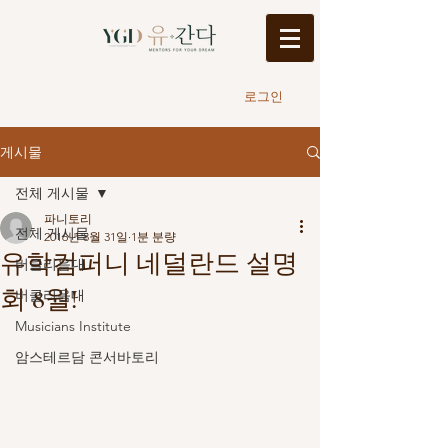
로그인
게시물
전체 게시물
파니토리
전체 게시물
2016년 8월 31일
1분 분량
유학컴퍼니 네덜란드 설명
버클리음대
회 8월!
버클리음대
Musicians Institute
암스테르담 콘서바토리