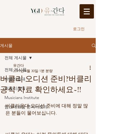
로그인
게시물
전체 게시물
유간다
전체 게시물
2019년 4월 30일
1분 분량
버클리 오디션 준비?버클리
버클리음대
공식 자료 확인하세요~!!
버클리음대
Musicians Institute
버클리음대 오디션 준비에 대해 정말 많
암스테르담 콘서바토리
은 분들이 물어보십니다. 