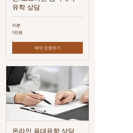
유학 상담
45분
5
5만원
만
원
예약 요청하기
온라인 음대유학 상담