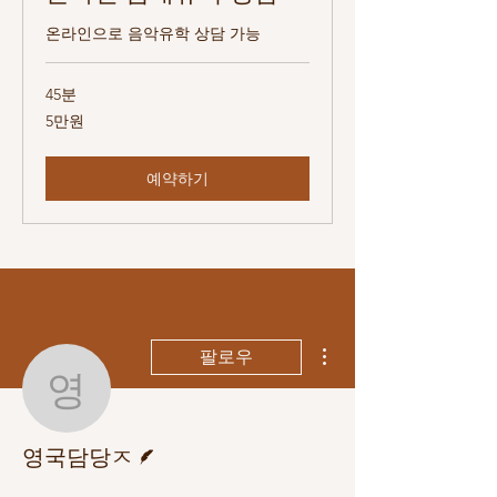
온라인으로 음악유학 상담 가능
45분
5
5만원
만
원
예약하기
더보기
팔로우
영국담당ㅈ
게시물 작성자
영국담당ㅈ