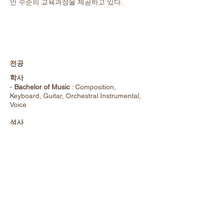
인 수준의 교육과정을 제공하고 있다.
전공
학사
-
Bachelor of
Music
: Composition,
Keyboard, Guitar, Orchestral Instrumental,
Voice
석사
-
Master of
Music
: Opera
수료 과정
- Professional Studies :
Certificate in Opera
- Po
st-Baccalaureate Diploma
:
Piano,
Composition, Orchestral Instrumental,
Guitar, Conducting Fellowchip Program,
String
Quartet in Residence, Organ
-
Diploma
: Composition, Keyboard,